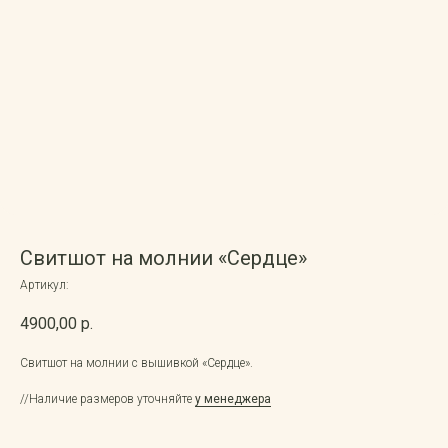
Instagram*
Telegram
Разработка сайта
Свитшот на молнии «Сердце»
Артикул:
4900,00
р.
Свитшот на молнии с вышивкой «Сердце».
//Наличие размеров уточняйте
у менеджера
Политика конфиденциальности
Оферта