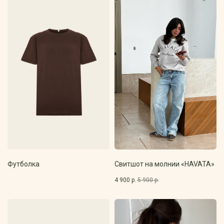
Смотреть каталог
По категориям
Футболка
Свитшот на молнии «HAVATA»
4 900
р.
5 900
р.
Базовая одежда
Универсальность и качество