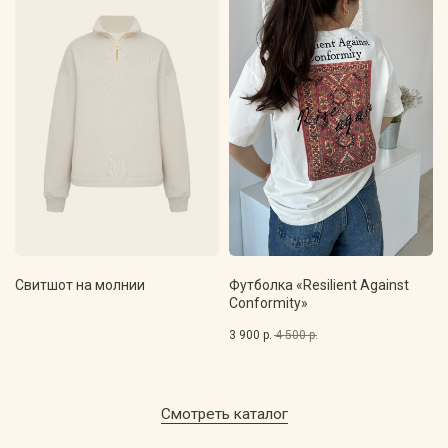
Смотреть коллекцию
Детская одежда
Свитшот на молнии
Футболка «Resilient Against
От младенцев до подростков
Conformity»
3 900
р.
4 500
р.