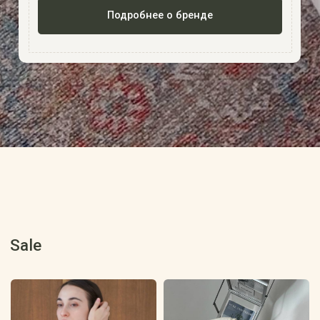
Процесс заказа
*Листай, чтобы увидеть весь процесс заказа
1 этап
2 этап
Заполнение анкеты
Подготовка
Вы оставляете заявку, наш менеджер
макета
связывается с Вами для уточнения
деталей и расчета стоимости. Вам
остается только оплатить заказ по ссылке
Наш дизайнер подготав
вышивки, и мы присыла
на согласование