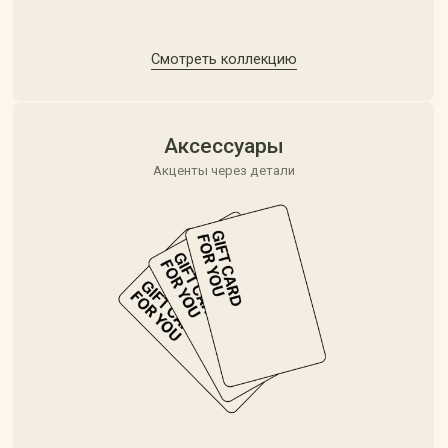
[ about ]
[ since 2015 ]
Ани Меликян, основательница бренда
MLQN — это искусство превращать
Ваши слова в уникальные изделия,
полные смысла и эмоций