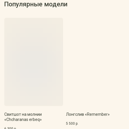
Свитшот на молнии
Лонгслив «Remember»
«Chcharanas erbeq»
5 500
р.
6 300
р.