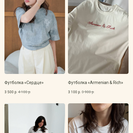
Эти модели сделали Вы
Мы лишь помогли воплотить идеи в реальность
Футболка «Сердце»
Футболка «Armenian & Rich»
3 500
р.
4 100
р.
3 100
р.
3 900
р.