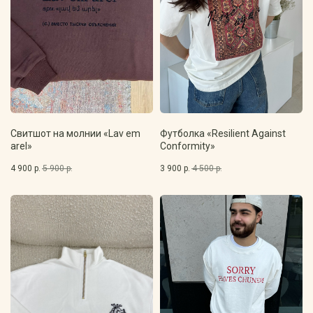
Свитшот на молнии «Lav em
Футболка «Resilient Against
arel»
Conformity»
4 900
р.
5 900
р.
3 900
р.
4 500
р.
Реализуем Ваши идеи?
Начните изготовление с заявки на сайте или
свяжитесь с нами любым из удобных способов